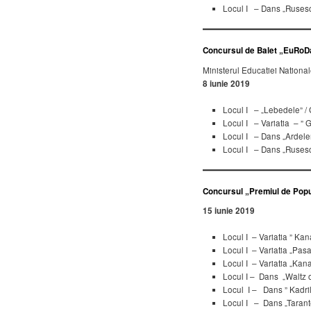
Locul I – Dans „Rusesc
Concursul de Balet „EuRoDa
Ministerul Educatiei National
8 iunie 2019
Locul I – „Lebedele” /
Locul I – Variatia – ” 
Locul I – Dans „Ardele
Locul I – Dans „Rusesc
Concursul „Premiul de Popul
15 iunie 2019
Locul I – Variatia ” Kan
Locul I – Variatia „Pa
Locul I – Variatia „Kan
Locul I – Dans „Waltz 
Locul I – Dans ” Kadril
Locul I – Dans „Tarant