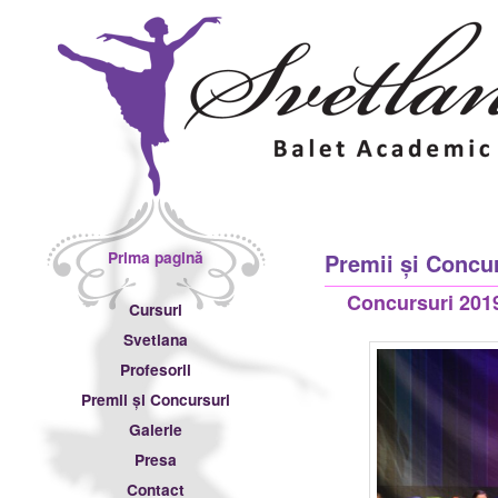
Meniu principal
Prima pagină
Premii și Concu
Sari la conținutul principal
Sari la conținutul secundar
Concursuri 201
Cursuri
Svetlana
Profesorii
Premii și Concursuri
Galerie
Presa
Contact