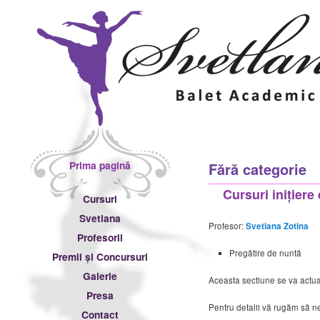
Meniu principal
Prima pagină
Fără categorie
Sari la conținutul principal
Sari la conținutul secundar
Cursuri inițiere
Cursuri
Svetlana
Profesor:
Svetlana Zotina
Profesorii
Pregătire de nuntă
Premii și Concursuri
Galerie
Aceasta sectiune se va actua
Presa
Pentru detalii vă rugăm să ne
Contact