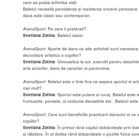
care sa poata schimba vieți.
Baletul necesită persistența și rezistența oricarei persoane c
daca este clasic sau contemporan.
ArenaSport:
Pe care il preferati?
Svetlana Zotina
: Baletul clasic
ArenaSport:
Aparte de dans ce alte activitati sunt necesar
dezvoltare artistica a copiilor?
Svetlana Zotina
: Gimnastica la sol, exercitii pentru deschide
arta actorilor, dans de caracter si pantonima.
ArenaSport:
Baletul este o linie fina ce separa sportul si ar
mai mult?
Svetlana Zotina
: Sportul este putere si curaj. Baletul este
frumusete, poveste, si costume deosebite etc. Baletul este 
ArenaSport:
Care sunt beneficiile practicarii dansului si ce v
copiilor?
Svetlana Zotina
: În primul rând copilul dobândește prin ba
si răbdare. În al doilea rând dobandeste o pozitie fizica co