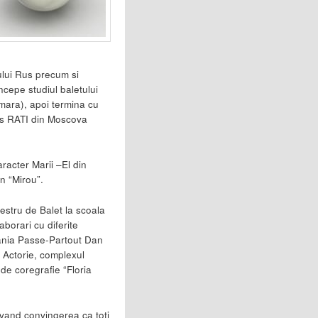
ului Rus precum si
ncepe studiul baletului
mara), apoi termina cu
ns RATI din Moscova
racter Marii –El din
n “Mirou”.
stru de Balet la scoala
orari cu diferite
pania Passe-Partout Dan
a Actorie, complexul
de coregrafie “Floria
avand convingerea ca toti