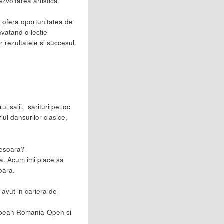
ezvoltarea artistica
e ofera oportunitatea de
nvatand o lectie
 rezultatele si succesul.
ul salii, sarituri pe loc
iul dansurilor clasice,
ofesoara?
na. Acum imi place sa
oara.
 avut in cariera de
uropean Romania-Open si