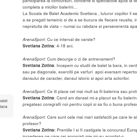
participarea la concursuri, concerte si spectacole ajuta la d
completa a miciilor balerini…
La Scoala de Balet Academic Svetlana , tuturor copiilor li s
a se pregati temeinic si de a se bucura de fiecare reusita, i
nepretuita de viata – numai cu rabdare si perseverenta apar
ArenaSport:
Cu ce interval de varste?
Svetlana Zotina
: 4-18 ani.
ArenaSport:
Cum decurge o zi de antrenament?
Svetlana Zotina
: Incepem cu studii de balet la bara, in centr
sau pe diagonale, exercitii pe varfuri apoi exersam repertor
dansului de caracter, dansul istoric si apoi arta actorilor.
ArenaSport:
Ce iti place cel mai mult sa fii balerina sau pr
Svetlana Zotina
: Cand am dansat mi-a placut sa fiu baleri
balet
pregatesc coregrafii noi pentru copii si sa fiu o buna profes
lana
ArenaSport:
Care sunt cele mai mari satisfactii pe care le-ai
profesor?
Svetlana Zotina:
Premiile I si II castigate la concursul E
increderea pe care cei apropiati mie mi-au acordat-o.