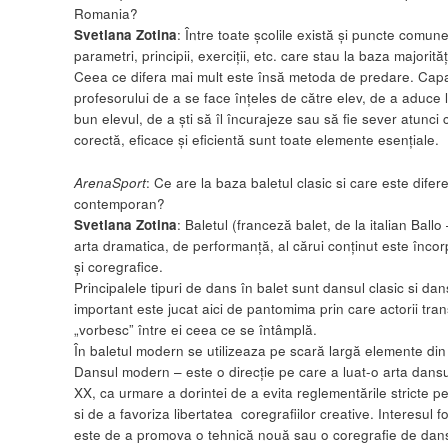
Romania?
Svetlana Zotina
: Între toate şcolile există şi puncte comune
parametri, principii, exerciţii, etc. care stau la baza majorităţ
Ceea ce difera mai mult este însă metoda de predare. Cap
profesorului de a se face înţeles de către elev, de a aduce 
bun elevul, de a şti să îl încurajeze sau să fie sever atunci
corectă, eficace şi eficientă sunt toate elemente esenţiale.
ArenaSport
: Ce are la baza baletul clasic si care este difer
contemporan?
Svetlana Zotina
: Baletul (franceză balet, de la italian Ball
arta dramatica, de performanță, al cărui conținut este încor
și coregrafice.
Principalele tipuri de dans în balet sunt dansul clasic si dan
important este jucat aici de pantomima prin care actorii tra
„vorbesc” între ei ceea ce se întâmplă.
În baletul modern se utilizeaza pe scară largă elemente din
Dansul modern – este o direcție pe care a luat-o arta dansul
XX, ca urmare a dorintei de a evita reglementările stricte p
si de a favoriza libertatea coregrafiilor creative. Interesul fo
este de a promova o tehnică nouă sau o coregrafie de dans, 