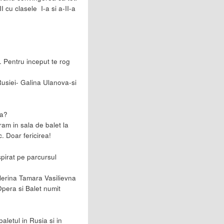
I cu clasele I-a si a-II-a
. Pentru inceput te rog
Rusiei- Galina Ulanova-si
na?
tram in sala de balet la
. Doar fericirea!
pirat pe parcursul
lerina Tamara Vasilievna
Opera si Balet numit
aletul in Rusia si in