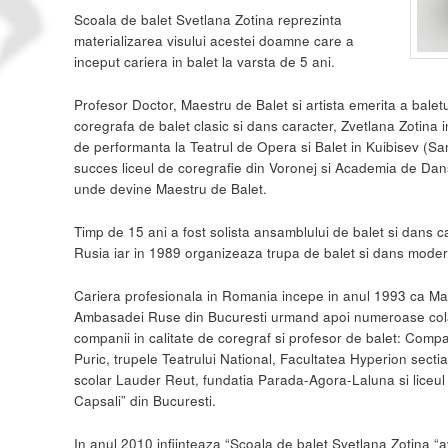
Scoala de balet Svetlana Zotina reprezinta
materializarea visului acestei doamne care a
inceput cariera in balet la varsta de 5 ani.
Profesor Doctor, Maestru de Balet si artista emerita a balet
coregrafa de balet clasic si dans caracter, Zvetlana Zotina i
de performanta la Teatrul de Opera si Balet in Kuibisev (Sa
succes liceul de coregrafie din Voronej si Academia de Da
unde devine Maestru de Balet.
Timp de 15 ani a fost solista ansamblului de balet si dans ca
Rusia iar in 1989 organizeaza trupa de balet si dans moder
Cariera profesionala in Romania incepe in anul 1993 ca Mae
Ambasadei Ruse din Bucuresti urmand apoi numeroase colab
companii in calitate de coregraf si profesor de balet: Com
Puric, trupele Teatrului National, Facultatea Hyperion secti
scolar Lauder Reut, fundatia Parada-Agora-Laluna si liceul 
Capsali” din Bucuresti.
In anul 2010 infiinteaza “Scoala de balet Svetlana Zotina “