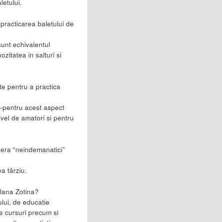
letului.
practicarea baletului de
sunt echivalentul
ozitatea in salturi si
te pentru a practica
a-pentru acest aspect
nivel de amatori si pentru
dera “neindemanatici”
a târziu.
lana Zotina?
ului, de educatie
te cursuri precum si