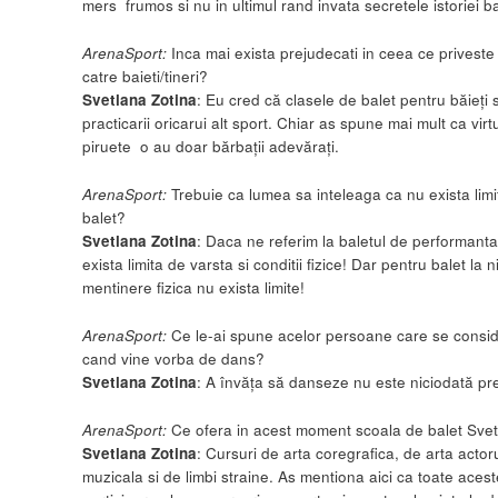
mers frumos si nu in ultimul rand invata secretele istoriei ba
ArenaSport:
Inca mai exista prejudecati in ceea ce priveste 
catre baieti/tineri?
Svetlana Zotina
: Eu cred că clasele de balet pentru băieți 
practicarii oricarui alt sport. Chiar as spune mai mult ca virtu
piruete o au doar bărbații adevărați.
ArenaSport
:
Trebuie ca lumea sa inteleaga ca nu exista limi
balet?
Svetlana Zotina
: Daca ne referim la baletul de performant
exista limita de varsta si conditii fizice! Dar pentru balet la 
mentinere fizica nu exista limite!
ArenaSport:
Ce le-ai spune acelor persoane care se consi
cand vine vorba de dans?
Svetlana Zotina
: A învăța să danseze nu este niciodată pre
ArenaSport
:
Ce ofera in acest moment scoala de balet Svet
Svetlana Zotina
: Cursuri de arta coregrafica, de arta actor
muzicala si de limbi straine. As mentiona aici ca toate aces