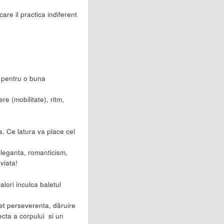
are il practica indiferent
e pentru o buna
re (mobilitate), ritm,
ta. Ce latura va place cel
 eleganta, romanticism,
viata!
alori inculca baletul
let perseverenta, dăruire
recta a corpului si un