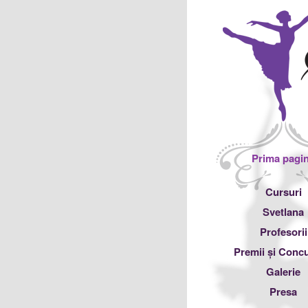
Meniu principal
Prima pagi
Sari la conținutul
Sari la conținutul
Cursuri
principal
secundar
Svetlana
Profesorii
Premii și Concu
Galerie
Presa