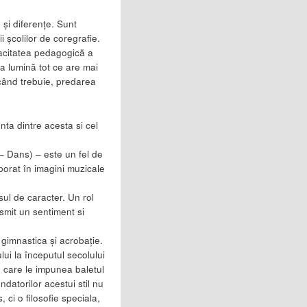
 şi diferenţe. Sunt
ii şcolilor de coregrafie.
acitatea pedagogică a
la lumină tot ce are mai
 când trebuie, predarea
enta dintre acesta si cel
o – Dans) – este un fel de
porat în imagini muzicale
sul de caracter. Un rol
nsmit un sentiment si
 gimnastica și acrobație.
ui la începutul secolului
e care le impunea baletul
ndatorilor acestui stil nu
ci o filosofie speciala,