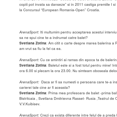
copiii pot invata sa danseze” si in 2011 castiga premiile I si I
la Concursul “European Romania-Open” Croatia.
ArenaSport
: Iti multumim pentru acceptarea acestui interviu
sa ne spui cine te-a indrumat catre balet?
Svetlana Zotina
: Am citit o carte despre marea balerina a 
am vrut sa fiu la fel ca ea.
ArenaSport
:
Cu ce amintiri ai ramas din epoca ta de baleri
Svetlana Zotina
: Baletul este si a fost totul pentru mine! In
ora 6.00 si plecam la ora 23.00. Nu simteam oboseala deloc
ArenaSport
:
Daca ar fi sa numesti o persoana care te-a ins
carierei tale cine ar fi aceasta?
Svetlana Zotina
: Prima mea profesoara de balet -prima bal
Bistritcaia , Svetlana Dmitrievna Rasset- Rusia ,Teatrul de 
V.V.Kuibisev.
ArenaSport
:
Crezi ca exista diferente intre felul de a preda b