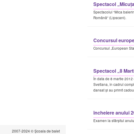
Spectacol „Micuţa
Spectacolul “Mica baleri
Română” (Lipscani).
Concursul europe
Concursul „European St
Spectacol „8 Mart
În data de 8 martie 2012 
Svetlana, în cadrul comp
dansat și au primit cadour
încheiere anului 
Examen la sfârșitul anul
2007-2024 © Școala de balet