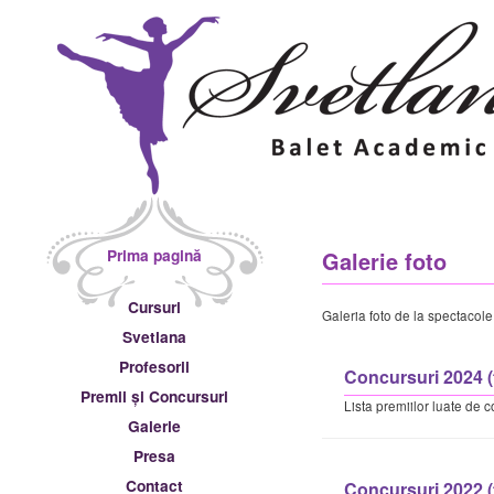
Meniu principal
Prima pagină
Galerie foto
Sari la conținutul principal
Sari la conținutul secundar
Cursuri
Galeria foto de la spectacole,
Svetlana
Profesorii
Concursuri 2024 (
Premii și Concursuri
Lista premiilor luate de co
Galerie
Presa
Contact
Concursuri 2022 (